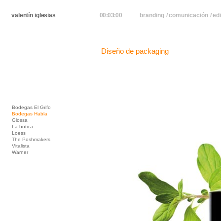
valentín iglesias
00:03:00
branding
/
comunicación
/
edi
Diseño de packaging
Bodegas El Grifo
Bodegas Habla
Glossa
La botica
Loess
The Poshmakers
Vitalista
Warner