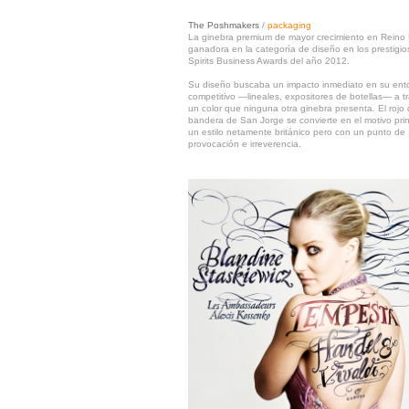
The Poshmakers
/
packaging
La ginebra
premium
de mayor crecimiento en Reino 
ganadora en la categoría de diseño en los prestigi
Spirits Business Awards del año 2012.
Su diseño buscaba un impacto inmediato en su ent
competitivo —lineales, expositores de botellas— a t
un color que ninguna otra ginebra presenta. El rojo 
bandera de San Jorge se convierte en el motivo prin
un estilo netamente británico pero con un punto de
provocación e irreverencia.