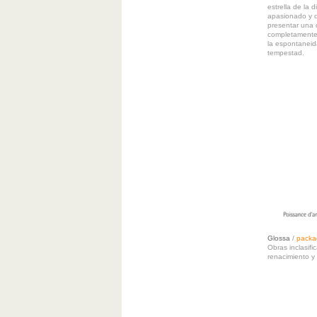
estrella de la 
apasionado y q
presentar una o
completamente d
la espontaneida
tempestad.
Glossa
/
packa
Obras inclasifi
renacimiento y