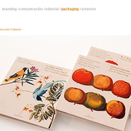
branding
/
comunicación
/
editorial
/
packaging
/
artworks
olección Cabinet