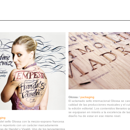
Glossa
/
packaging
El aclamado sello internacional Glossa se cara
calidad de las producciones musicales y el cu
la edición editorial. Los contenidos literarios 
se equiparan en interés a la excelencia de la
diseño ha de estar en ese mismo nivel.
ging
 del sello Glossa con la mezzo-soprano francesa
un repertorio con un carácter marcadamente
ras de Handel y Vivaldi. Uno de los lanzamientos