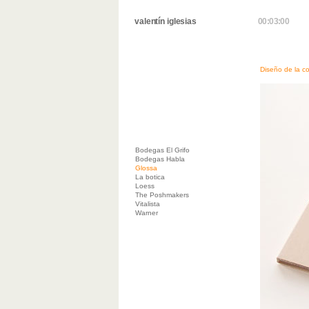
valentín iglesias
00:03:00
Diseño de la c
Bodegas El Grifo
Bodegas Habla
Glossa
La botica
Loess
The Poshmakers
Vitalista
Warner