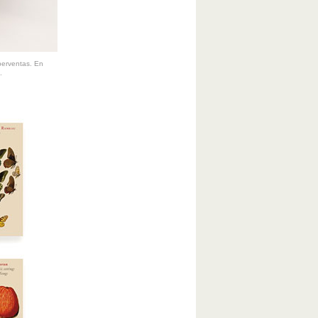
perventas. En
.