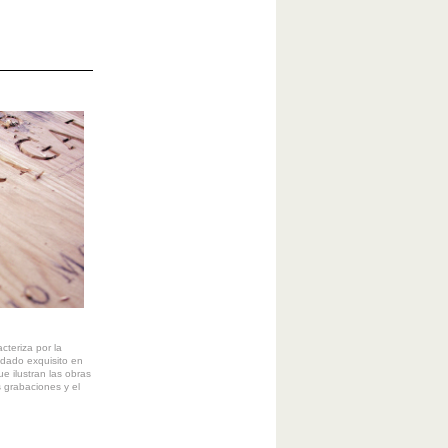
cteriza por la
idado exquisito en
que ilustran las obras
s grabaciones y el