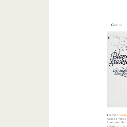
+
Glossa
Glossa
/
packa
Última entrega
interpretando 
italiano con ob